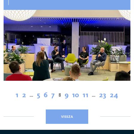
1
2
5
6
7
9
10
11
23
24
...
8
...
VISSZA