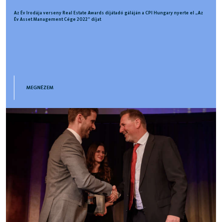
Az Év Irodája verseny Real Estate Awards díjátadó gáláján a CPI Hungary nyerte el „Az
Év Asset Management Cége 2022” díjat
MEGNÉZEM