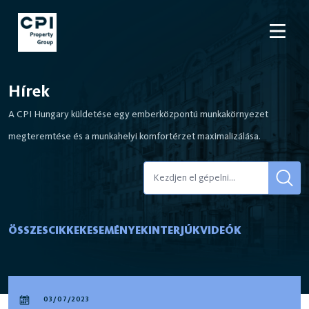
Hírek
A CPI Hungary küldetése egy emberközpontú munkakörnyezet
megteremtése és a munkahelyi komfortérzet maximalizálása.
ÖSSZES
CIKKEK
ESEMÉNYEK
INTERJÚK
VIDEÓK
03/07/2023