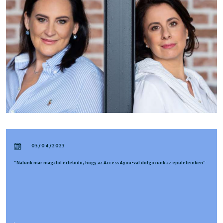
05/04/2023
“Nálunk már magától értetődő, hogy az Access4you-val dolgozunk az épületeinken”