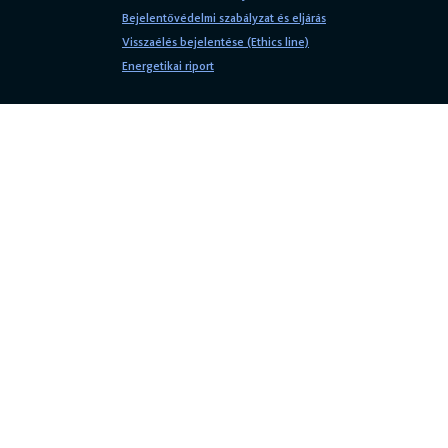
Bejelentővédelmi szabályzat és eljárás
Visszaélés bejelentése (Ethics line)
Energetikai riport